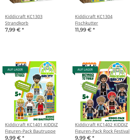
Kiddicraft KC1303
Kiddicraft KC1304
Strandkorb
Fischkutter
7,99 €
*
11,99 €
*
AUF LAGER
AUF LAGER
Kiddicraft KC1401 KIDDIZ
Kiddicraft KC1402 KIDDIZ
Figuren-Pack Bautruppe
Figuren-Pack Rock Festival
9,99 €
*
9,99 €
*