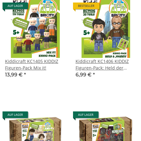
AUF LAGER
BESTSELLER
Kiddicraft KC1405 KIDDIZ
Kiddicraft KC1406 KIDDIZ
Figuren-Pack Mix it!
Figuren-Pack: Held der
Steine & Johnny´s World
13,99 €
*
6,99 €
*
AUF LAGER
AUF LAGER