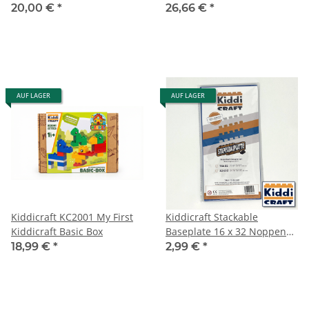
Hexers
Dämon
20,00 €
*
26,66 €
*
AUF LAGER
AUF LAGER
Kiddicraft KC2001 My First
Kiddicraft Stackable
Kiddicraft Basic Box
Baseplate 16 x 32 Noppen
(12,7 x 25,5cm) Blau
18,99 €
*
2,99 €
*