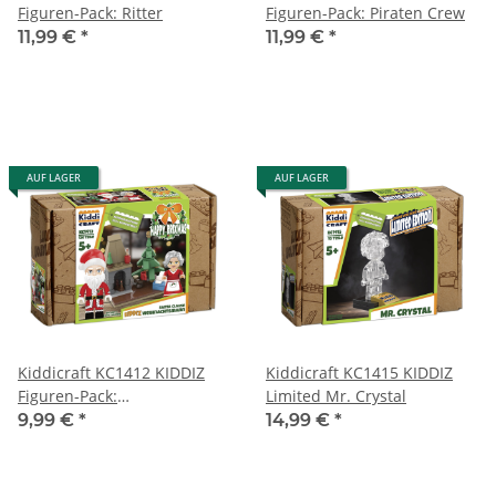
Figuren-Pack: Ritter
Figuren-Pack: Piraten Crew
11,99 €
*
11,99 €
*
AUF LAGER
AUF LAGER
Kiddicraft KC1412 KIDDIZ
Kiddicraft KC1415 KIDDIZ
Figuren-Pack:
Limited Mr. Crystal
Weihnachtsmann
9,99 €
*
14,99 €
*