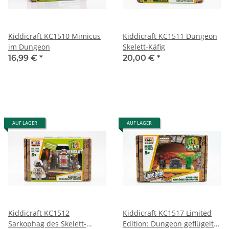
Kiddicraft KC1510 Mimicus
Kiddicraft KC1511 Dungeon
im Dungeon
Skelett-Käfig
16,99 €
*
20,00 €
*
AUF LAGER
AUF LAGER
Kiddicraft KC1512
Kiddicraft KC1517 Limited
Sarkophag des Skelett-
Edition: Dungeon geflügelter