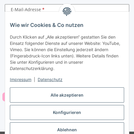
E-Mail-Adresse
Passwort
Wie wir Cookies & Co nutzen
Durch Klicken auf „Alle akzeptieren“ gestatten Sie den
Anmelden
Einsatz folgender Dienste auf unserer Website: YouTube,
Vimeo. Sie können die Einstellung jederzeit ändern
Passwort vergessen
(Fingerabdruck-Icon links unten). Weitere Details finden
Neu hier?
Jetzt registrieren!
Sie unter
Konfigurieren
und in unserer
Datenschutzerklärung
.
Impressum
|
Datenschutz
Alle akzeptieren
Konfigurieren
Vertrag widerrufen
* Alle Preise inkl. gesetzlicher USt., zzgl.
Versand
Ablehnen