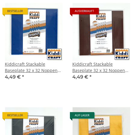
BESTSELLER
AUSVERKAUFT
Kiddicraft Stackable
Kiddicraft Stackable
Baseplate 32 x 32 Noppen
Baseplate 32 x 32 Noppen
(25,5 x 25,5cm) Blau
(25,5 x 25,5cm) Braun
4,49 €
*
4,49 €
*
BESTSELLER
AUF LAGER