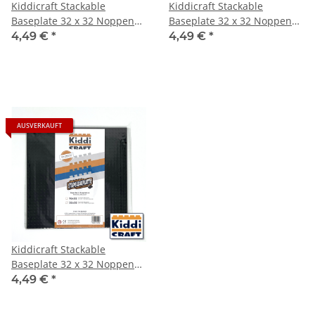
Kiddicraft Stackable
Kiddicraft Stackable
Baseplate 32 x 32 Noppen
Baseplate 32 x 32 Noppen
(25,5 x 25,5cm) Hellgrau
(25,5 x 25,5cm) Rot
4,49 €
*
4,49 €
*
AUSVERKAUFT
Kiddicraft Stackable
Baseplate 32 x 32 Noppen
(25,5 x 25,5cm) Schwarz
4,49 €
*