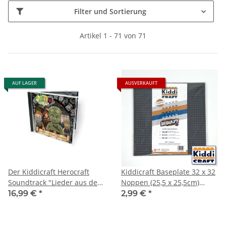
Filter und Sortierung
Artikel 1 - 71 von 71
AUF LAGER
AUSVERKAUFT
Der Kiddicraft Herocraft
Kiddicraft Baseplate 32 x 32
Soundtrack "Lieder aus dem
Noppen (25,5 x 25,5cm)
Dungeon" auf CD
Dunkelgrau
16,99 €
*
2,99 €
*