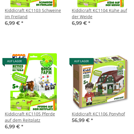
Kiddicraft KC1103 Schweine
Kiddicraft KC1104 Kühe auf
im Freiland
der Weide
6,99 €
*
6,99 €
*
AUF LAGER
AUF LAGER
Kiddicraft KC1105 Pferde
Kiddicraft KC1106 Ponyhof
auf dem Reitplatz
56,99 €
*
6,99 €
*