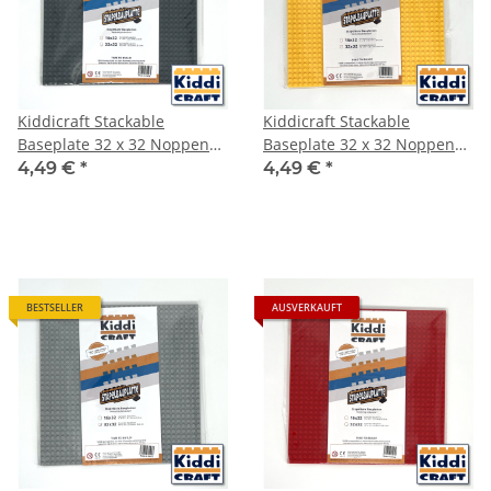
Kiddicraft Stackable
Kiddicraft Stackable
Baseplate 32 x 32 Noppen
Baseplate 32 x 32 Noppen
(25,5 x 25,5cm) Dunkelgrau
(25,5 x 25,5cm) Gelb
4,49 €
*
4,49 €
*
BESTSELLER
AUSVERKAUFT