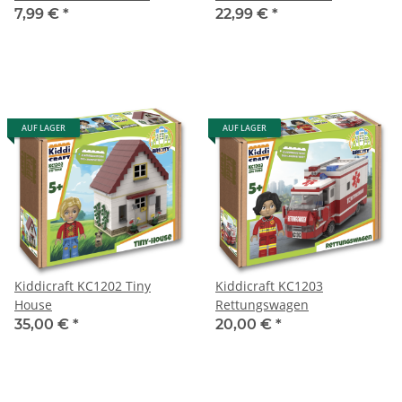
Mähbalken
7,99 €
*
22,99 €
*
AUF LAGER
AUF LAGER
Kiddicraft KC1202 Tiny
Kiddicraft KC1203
House
Rettungswagen
35,00 €
*
20,00 €
*