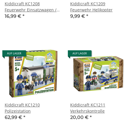
Kiddicraft KC1208
Kiddicraft KC1209
Feuerwehr Einsatzwagen /
Feuerwehr Helikopter
First Responder
16,99 €
*
9,99 €
*
AUF LAGER
AUF LAGER
Kiddicraft KC1210
Kiddicraft KC1211
Polizeistation
Verkehrskontrolle
62,99 €
*
20,00 €
*