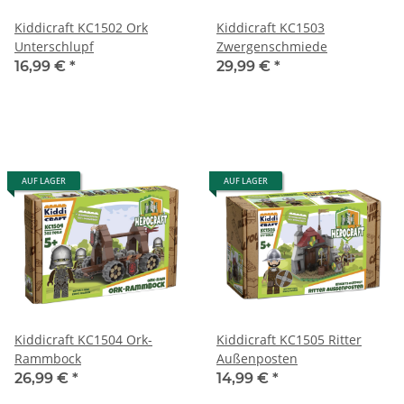
Kiddicraft KC1502 Ork
Kiddicraft KC1503
Unterschlupf
Zwergenschmiede
16,99 €
*
29,99 €
*
AUF LAGER
AUF LAGER
Kiddicraft KC1504 Ork-
Kiddicraft KC1505 Ritter
Rammbock
Außenposten
26,99 €
*
14,99 €
*