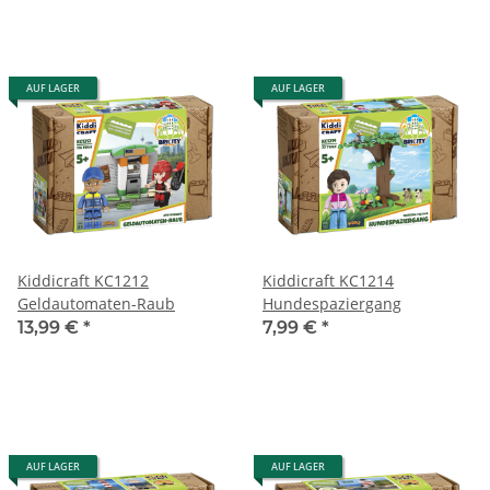
AUF LAGER
AUF LAGER
Kiddicraft KC1212
Kiddicraft KC1214
Geldautomaten-Raub
Hundespaziergang
13,99 €
*
7,99 €
*
AUF LAGER
AUF LAGER