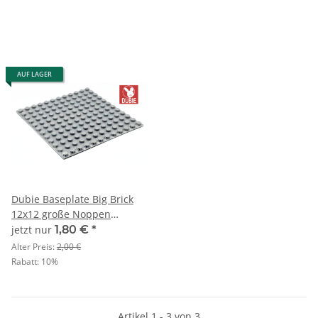
AUF LAGER
Dubie Baseplate Big Brick
12x12 große Noppen
Hellgrau
jetzt nur
1,80 €
*
Alter Preis:
2,00 €
Rabatt:
10%
Artikel 1 - 3 von 3