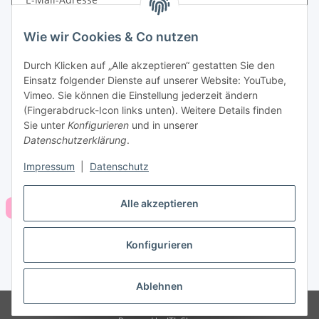
Passwort
Wie wir Cookies & Co nutzen
Durch Klicken auf „Alle akzeptieren“ gestatten Sie den
Anmelden
Einsatz folgender Dienste auf unserer Website: YouTube,
Vimeo. Sie können die Einstellung jederzeit ändern
Passwort vergessen
(Fingerabdruck-Icon links unten). Weitere Details finden
Neu hier?
Jetzt registrieren!
Sie unter
Konfigurieren
und in unserer
Datenschutzerklärung
.
Impressum
|
Datenschutz
Alle akzeptieren
Konfigurieren
Vertrag widerrufen
* Alle Preise inkl. gesetzlicher USt., zzgl.
Versand
Ablehnen
© Powered by Pixsla Media GmbH