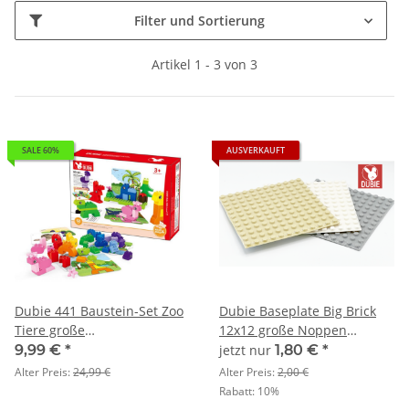
Filter und Sortierung
Artikel 1 - 3 von 3
SALE 60%
AUSVERKAUFT
Dubie 441 Baustein-Set Zoo
Dubie Baseplate Big Brick
Tiere große
12x12 große Noppen
Klemmbausteine
Dunkelgrau
9,99 €
*
jetzt nur
1,80 €
*
Alter Preis:
24,99 €
Alter Preis:
2,00 €
Rabatt:
10%