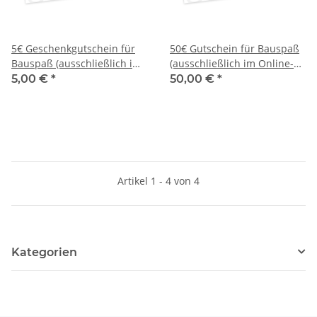
5€ Geschenkgutschein für
50€ Gutschein für Bauspaß
Bauspaß (ausschließlich im
(ausschließlich im Online-
Online-Shop)
Shop)
5,00 €
*
50,00 €
*
Artikel 1 - 4 von 4
Kategorien