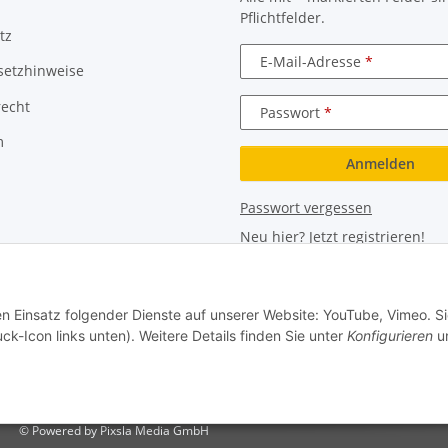
Pflichtfelder.
tz
E-Mail-Adresse
setzhinweise
recht
Passwort
m
Anmelden
Passwort vergessen
Neu hier?
Jetzt registrieren!
en Einsatz folgender Dienste auf unserer Website: YouTube, Vimeo. S
ck-Icon links unten). Weitere Details finden Sie unter
Konfigurieren
un
© Powered by Pixsla Media GmbH