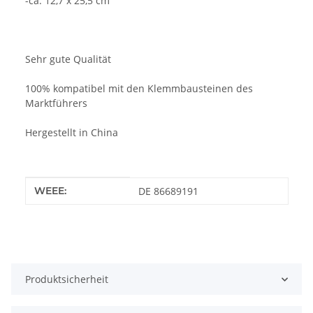
-ca. 12,7 x 25,5 cm
Sehr gute Qualität
100% kompatibel mit den Klemmbausteinen des
Marktführers
Hergestellt in China
Produkteigenschaft
Wert
WEEE:
DE 86689191
Produktsicherheit