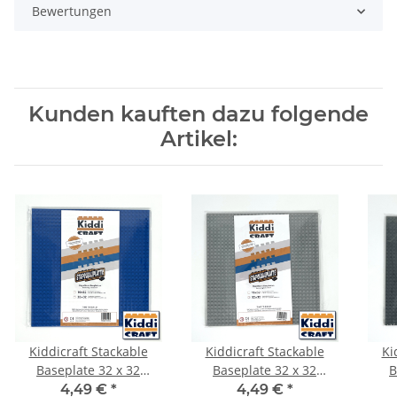
Bewertungen
Kunden kauften dazu folgende
Artikel:
Kiddicraft Stackable
Kiddicraft Stackable
Ki
Baseplate 32 x 32
Baseplate 32 x 32
B
Noppen (25,5 x 25,5cm)
Noppen (25,5 x 25,5cm)
Nop
4,49 €
*
4,49 €
*