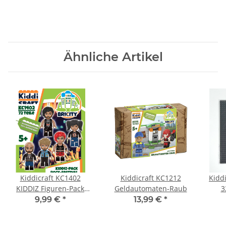
Blau
Hellgrau
Ähnliche Artikel
Kiddicraft KC1402
Kiddicraft KC1212
Kiddi
KIDDIZ Figuren-Pack
Geldautomaten-Raub
3
Rock Festival
25
9,99 €
*
13,99 €
*