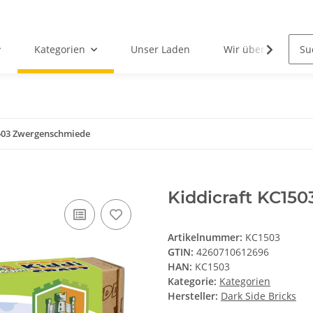
Kategorien
Unser Laden
Wir über uns
1503 Zwergenschmiede
Kiddicraft KC15
Artikelnummer:
KC1503
GTIN:
4260710612696
HAN:
KC1503
Kategorie:
Kategorien
Hersteller:
Dark Side Bricks