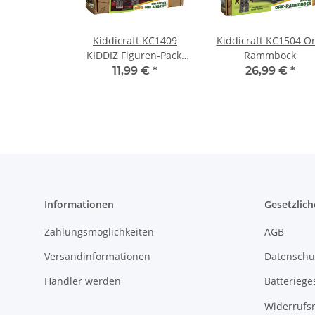
Kiddicraft KC1409
Kiddicraft KC1504 Or
KIDDIZ Figuren-Pack:
Rammbock
Ork Angriff
11,99 €
*
26,99 €
*
Informationen
Gesetzlich
Zahlungsmöglichkeiten
AGB
Versandinformationen
Datenschu
Händler werden
Batteriege
Widerrufs