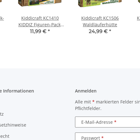
k-
Kiddicraft KC1410
Kiddicraft KC1506
K
KIDDIZ Figuren-Pack:
Waldläuferhütte
Ritter
11,99 €
*
24,99 €
*
e Informationen
Anmelden
Alle mit
*
markierten Felder si
Pflichtfelder.
tz
E-Mail-Adresse
setzhinweise
recht
Passwort