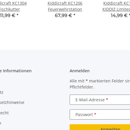
dicraft KC1304
Kiddicraft KC1206
Kiddicraft KC
Fischkutter
Feuerwehrstation
KIDDIZ Limite
Crystal
11,99 €
*
67,99 €
*
14,99 €
e Informationen
Anmelden
Alle mit
*
markierten Felder si
Pflichtfelder.
tz
E-Mail-Adresse
setzhinweise
recht
Passwort
m
Anmelden