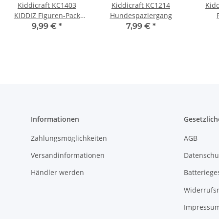
Kiddicraft KC1403
Kiddicraft KC1214
Kid
KIDDIZ Figuren-Pack
Hundespaziergang
City I
9,99 €
*
7,99 €
*
Informationen
Gesetzlich
Zahlungsmöglichkeiten
AGB
Versandinformationen
Datenschu
Händler werden
Batteriege
Widerrufs
Impressu