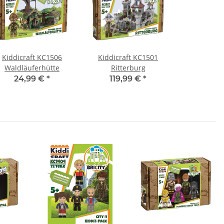
Kiddicraft KC1506
Kiddicraft KC1501
Waldläuferhütte
Ritterburg
24,99 €
*
119,99 €
*