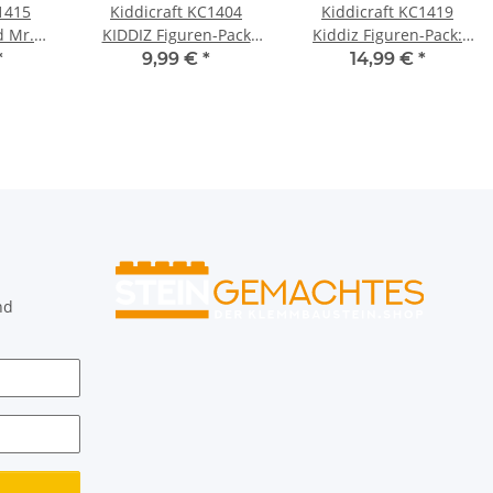
1415
Kiddicraft KC1404
Kiddicraft KC1419
d Mr.
KIDDIZ Figuren-Pack
Kiddiz Figuren-Pack:
City II
Dungeon Raider
*
9,99 €
*
14,99 €
*
nd