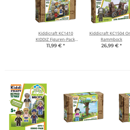
Kiddicraft KC1410
Kiddicraft KC1504 Or
KIDDIZ Figuren-Pack:
Rammbock
Ritter
11,99 €
*
26,99 €
*