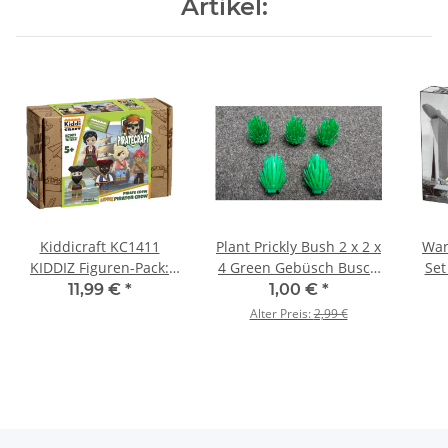
Artikel:
Kiddicraft KC1411
Plant Prickly Bush 2 x 2 x
Wan
KIDDIZ Figuren-Pack:
4 Green Gebüsch Busch
Set
Piraten Crew
grün 10 Stück Part Pack
11,99 €
*
1,00 €
*
Alter Preis:
2,99 €