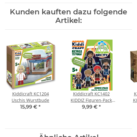
Kunden kauften dazu folgende
Artikel:
Kiddicraft KC1204
Kiddicraft KC1402
K
Uschis Wurstbude
KIDDIZ Figuren-Pack
K
Rock Festival
15,99 €
*
9,99 €
*