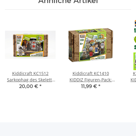
Ähnliche Artikel
Kiddicraft KC1512
Kiddicraft KC1410
K
Sarkophag des Skelett-
KIDDIZ Figuren-Pack:
KI
Hexers
Ritter
20,00 €
*
11,99 €
*