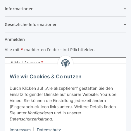
Informationen
Gesetzliche Informationen
Anmelden
Alle mit
*
markierten Felder sind Pflichtfelder.
E-Mail-Adresse
Wie wir Cookies & Co nutzen
Passwort
Durch Klicken auf „Alle akzeptieren“ gestatten Sie den
Anmelden
Einsatz folgender Dienste auf unserer Website: YouTube,
Vimeo. Sie können die Einstellung jederzeit ändern
Passwort vergessen
(Fingerabdruck-Icon links unten). Weitere Details finden
Sie unter
Konfigurieren
und in unserer
Neu hier?
Jetzt registrieren!
Datenschutzerklärung
.
Impressum
|
Datenschutz