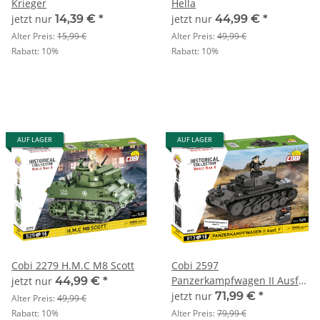
Krieger
Hella
jetzt nur
14,39 €
*
jetzt nur
44,99 €
*
Alter Preis:
15,99 €
Alter Preis:
49,99 €
Rabatt:
10%
Rabatt:
10%
AUF LAGER
AUF LAGER
Cobi 2279 H.M.C M8 Scott
Cobi 2597
Panzerkampfwagen II Ausf.
jetzt nur
44,99 €
*
F
jetzt nur
71,99 €
*
Alter Preis:
49,99 €
Rabatt:
10%
Alter Preis:
79,99 €