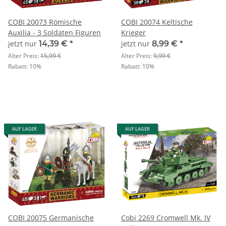
COBI 20073 Römische
COBI 20074 Keltische
Auxilia - 3 Soldaten Figuren
Krieger
jetzt nur
14,39 €
*
jetzt nur
8,99 €
*
Alter Preis:
15,99 €
Alter Preis:
9,99 €
Rabatt:
10%
Rabatt:
10%
AUF LAGER
AUF LAGER
COBI 20075 Germanische
Cobi 2269 Cromwell Mk. IV