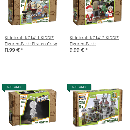
Kiddicraft KC1411 KIDDIZ
Kiddicraft KC1412 KIDDIZ
Figuren-Pack: Piraten Crew
Figuren-Pack:
Weihnachtsmann
11,99 €
*
9,99 €
*
AUF LAGER
AUF LAGER