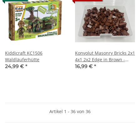
Kiddicraft KC1506
Konvolut Masonry Bricks 2x1
Waldläuferhütte
4x1 2x2 Edge in Brown -
Mauersteine Braun
24,99 €
*
16,99 €
*
Artikel 1 - 36 von 36