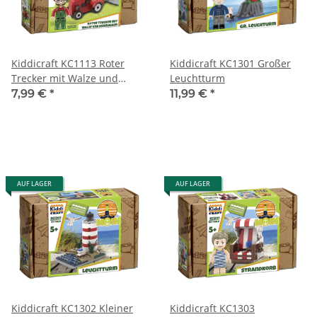
Kiddicraft KC1113 Roter
Kiddicraft KC1301 Großer
Trecker mit Walze und
Leuchtturm
Mähbalken
7,99 €
*
11,99 €
*
AUF LAGER
AUF LAGER
Kiddicraft KC1302 Kleiner
Kiddicraft KC1303