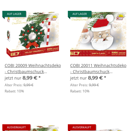
AUF LAGER
AUF LAGER
COBI 20009 Weihnachtsdeko
COBI 20011 Weihnachtsdeko
- Christbaumschuck
- Christbaumschuck
Mistelkranz & Zuckerstange
Weihnachtsmann
jetzt nur
8,99 €
*
jetzt nur
8,99 €
*
Alter Preis:
9,99 €
Alter Preis:
9,99 €
Rabatt:
10%
Rabatt:
10%
AUSVERKAUFT
AUSVERKAUFT