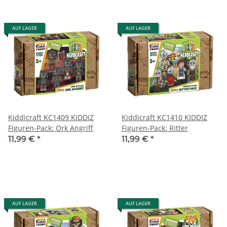
AUF LAGER
AUF LAGER
Kiddicraft KC1409 KIDDIZ
Kiddicraft KC1410 KIDDIZ
Figuren-Pack: Ork Angriff
Figuren-Pack: Ritter
11,99 €
*
11,99 €
*
AUF LAGER
AUF LAGER