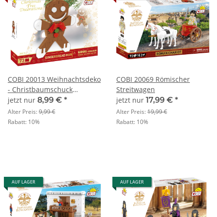
COBI 20013 Weihnachtsdeko
COBI 20069 Römischer
- Christbaumschuck
Streitwagen
Lebkuchenmann
jetzt nur
8,99 €
*
jetzt nur
17,99 €
*
Alter Preis:
9,99 €
Alter Preis:
19,99 €
Rabatt:
10%
Rabatt:
10%
AUF LAGER
AUF LAGER