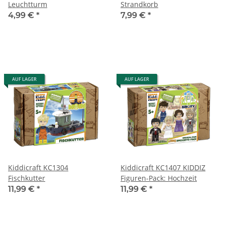
Leuchtturm
Strandkorb
4,99 €
*
7,99 €
*
AUF LAGER
AUF LAGER
Kiddicraft KC1304
Kiddicraft KC1407 KIDDIZ
Fischkutter
Figuren-Pack: Hochzeit
11,99 €
*
11,99 €
*