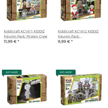
Kiddicraft KC1411 KIDDIZ
Kiddicraft KC1412 KIDDIZ
Figuren-Pack: Piraten Crew
Figuren-Pack:
Weihnachtsmann
11,99 €
*
9,99 €
*
AUF LAGER
AUF LAGER