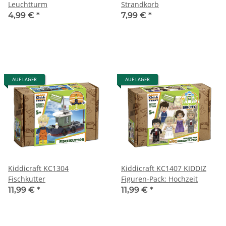
Leuchtturm
Strandkorb
4,99 €
*
7,99 €
*
AUF LAGER
AUF LAGER
Kiddicraft KC1304
Kiddicraft KC1407 KIDDIZ
Fischkutter
Figuren-Pack: Hochzeit
11,99 €
*
11,99 €
*