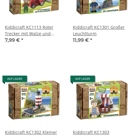
Kiddicraft KC1113 Roter
Kiddicraft KC1301 Großer
Trecker mit Walze und
Leuchtturm
Mähbalken
7,99 €
*
11,99 €
*
AUF LAGER
AUF LAGER
Kiddicraft KC1302 Kleiner
Kiddicraft KC1303