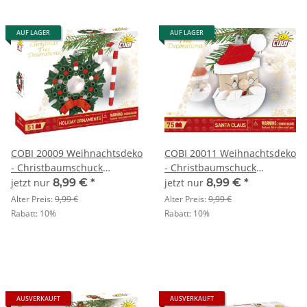
AUF LAGER
AUF LAGER
COBI 20009 Weihnachtsdeko
COBI 20011 Weihnachtsdeko
- Christbaumschuck
- Christbaumschuck
Mistelkranz & Zuckerstange
Weihnachtsmann
jetzt nur
8,99 €
*
jetzt nur
8,99 €
*
Alter Preis:
9,99 €
Alter Preis:
9,99 €
Rabatt:
10%
Rabatt:
10%
AUSVERKAUFT
AUSVERKAUFT