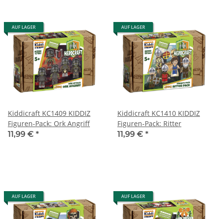
AUF LAGER
AUF LAGER
Kiddicraft KC1409 KIDDIZ
Kiddicraft KC1410 KIDDIZ
Figuren-Pack: Ork Angriff
Figuren-Pack: Ritter
11,99 €
*
11,99 €
*
AUF LAGER
AUF LAGER