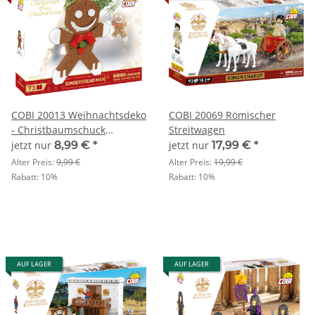
COBI 20013 Weihnachtsdeko
COBI 20069 Römischer
- Christbaumschuck
Streitwagen
Lebkuchenmann
jetzt nur
8,99 €
*
jetzt nur
17,99 €
*
Alter Preis:
9,99 €
Alter Preis:
19,99 €
Rabatt:
10%
Rabatt:
10%
AUF LAGER
AUF LAGER