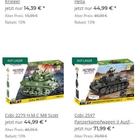
Krieger
Hella
jetzt nur
14,39 €
*
jetzt nur
44,99 €
*
Alter Preis:
15,99 €
Alter Preis:
49,99 €
Rabatt:
10%
Rabatt:
10%
AUF LAGER
AUF LAGER
Cobi 2279 H.M.C M8 Scott
Cobi 2597
Panzerkampfwagen II Ausf.
jetzt nur
44,99 €
*
F
jetzt nur
71,99 €
*
Alter Preis:
49,99 €
Rabatt:
10%
Alter Preis:
79,99 €