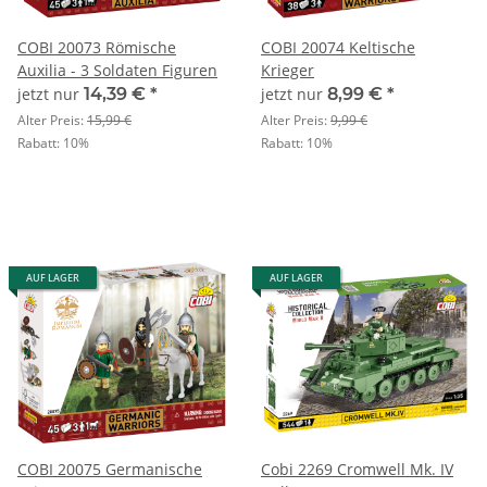
COBI 20073 Römische
COBI 20074 Keltische
Auxilia - 3 Soldaten Figuren
Krieger
jetzt nur
14,39 €
*
jetzt nur
8,99 €
*
Alter Preis:
15,99 €
Alter Preis:
9,99 €
Rabatt:
10%
Rabatt:
10%
AUF LAGER
AUF LAGER
COBI 20075 Germanische
Cobi 2269 Cromwell Mk. IV