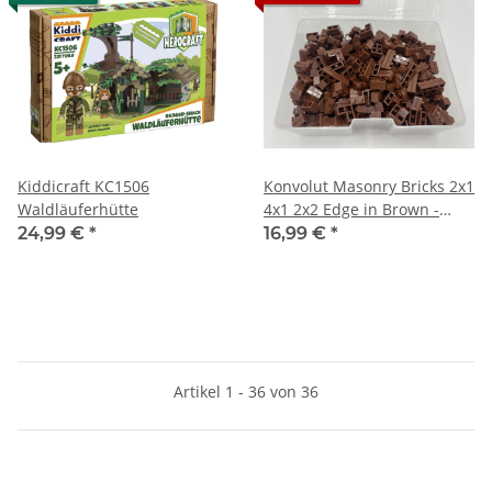
Kiddicraft KC1506
Konvolut Masonry Bricks 2x1
Waldläuferhütte
4x1 2x2 Edge in Brown -
Mauersteine Braun
24,99 €
*
16,99 €
*
Artikel 1 - 36 von 36