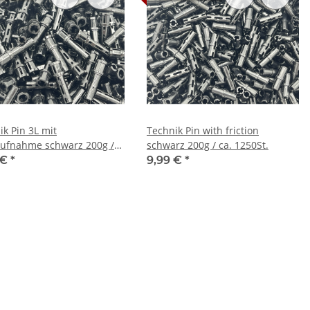
ik Pin 3L mit
Technik Pin with friction
ufnahme schwarz 200g /
schwarz 200g / ca. 1250St.
0St.
 €
*
9,99 €
*