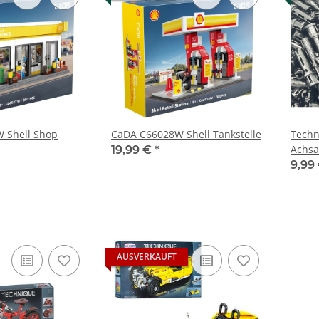
 Shell Shop
CaDA C66028W Shell Tankstelle
Techn
Achsa
19,99 €
*
ca. 57
9,99
AUSVERKAUFT