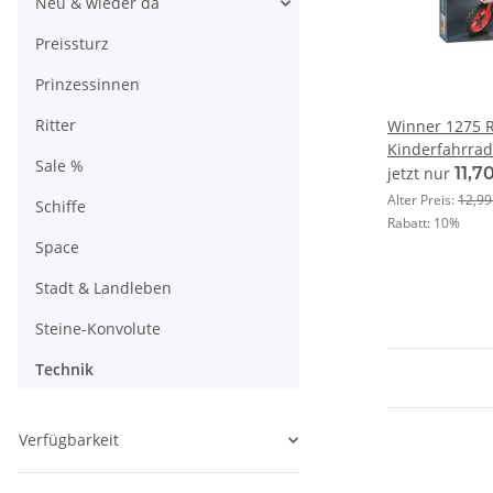
Neu & wieder da
Preissturz
Prinzessinnen
Ritter
Winner 1275 
Kinderfahrrad
Sale %
Rad
jetzt nur
11,7
Alter Preis:
12,99
Schiffe
Rabatt:
10%
Space
Stadt & Landleben
Steine-Konvolute
Technik
Verfügbarkeit