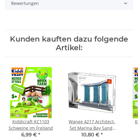
Bewertungen
Kunden kauften dazu folgende
Artikel:
Kiddicraft KC1103
Wange 4217 Architect-
K
Schweine im Freiland
Set Marina Bay Sands
Hotel Singapur
6,99 €
*
10,80 €
*