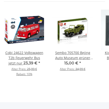
Cobi 24622 Volkswagen
Sembo 705700 Bejing
Ki
T2b Feuerwehr Bus
Auto Museum grüner
B
Armee-Geländewagen
Nop
jetzt nur
23,39 €
*
15,00 €
*
Alter Preis:
25,99 €
Alter Preis:
34,99 €
Rabatt:
10%