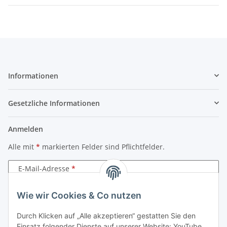
Informationen
Gesetzliche Informationen
Anmelden
Alle mit
*
markierten Felder sind Pflichtfelder.
E-Mail-Adresse
Passwort
Wie wir Cookies & Co nutzen
Durch Klicken auf „Alle akzeptieren“ gestatten Sie den
Anmelden
Einsatz folgender Dienste auf unserer Website: YouTube,