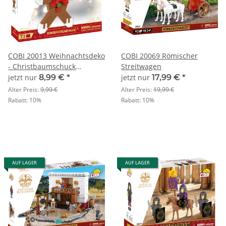
COBI 20013 Weihnachtsdeko
COBI 20069 Römischer
- Christbaumschuck
Streitwagen
Lebkuchenmann
jetzt nur
8,99 €
*
jetzt nur
17,99 €
*
Alter Preis:
9,99 €
Alter Preis:
19,99 €
Rabatt:
10%
Rabatt:
10%
AUF LAGER
AUF LAGER