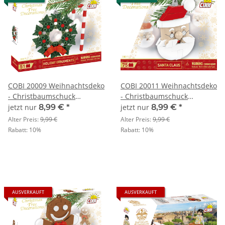
COBI 20009 Weihnachtsdeko
COBI 20011 Weihnachtsdeko
- Christbaumschuck
- Christbaumschuck
Mistelkranz & Zuckerstange
Weihnachtsmann
jetzt nur
8,99 €
*
jetzt nur
8,99 €
*
Alter Preis:
9,99 €
Alter Preis:
9,99 €
Rabatt:
10%
Rabatt:
10%
AUSVERKAUFT
AUSVERKAUFT