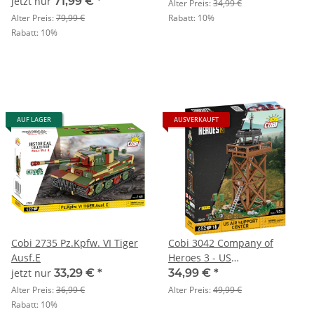
F
jetzt nur
71,99 €
*
Alter Preis:
34,99 €
Alter Preis:
79,99 €
Rabatt:
10%
Rabatt:
10%
AUF LAGER
AUSVERKAUFT
Cobi 2735 Pz.Kpfw. VI Tiger
Cobi 3042 Company of
Ausf.E
Heroes 3 - US
Luftunterstützungs-Turm
jetzt nur
33,29 €
*
34,99 €
*
Alter Preis:
36,99 €
Alter Preis:
49,99 €
Rabatt:
10%