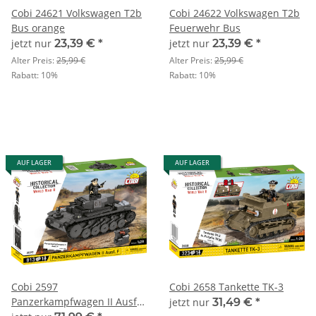
Cobi 24621 Volkswagen T2b
Cobi 24622 Volkswagen T2b
Bus orange
Feuerwehr Bus
jetzt nur
23,39 €
*
jetzt nur
23,39 €
*
Alter Preis:
25,99 €
Alter Preis:
25,99 €
Rabatt:
10%
Rabatt:
10%
AUF LAGER
AUF LAGER
Cobi 2597
Cobi 2658 Tankette TK-3
Panzerkampfwagen II Ausf.
jetzt nur
31,49 €
*