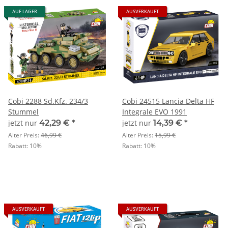
AUF LAGER
AUSVERKAUFT
Cobi 2288 Sd.Kfz. 234/3
Cobi 24515 Lancia Delta HF
Stummel
Integrale EVO 1991
jetzt nur
42,29 €
*
jetzt nur
14,39 €
*
Alter Preis:
46,99 €
Alter Preis:
15,99 €
Rabatt:
10%
Rabatt:
10%
AUSVERKAUFT
AUSVERKAUFT