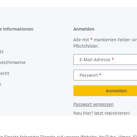
e Informationen
Anmelden
Alle mit
*
markierten Felder si
Pflichtfelder.
tz
E-Mail-Adresse
setzhinweise
recht
Passwort
m
Anmelden
Passwort vergessen
Neu hier?
Jetzt registrieren!
en Einsatz folgender Dienste auf unserer Website: YouTube, Vimeo. S