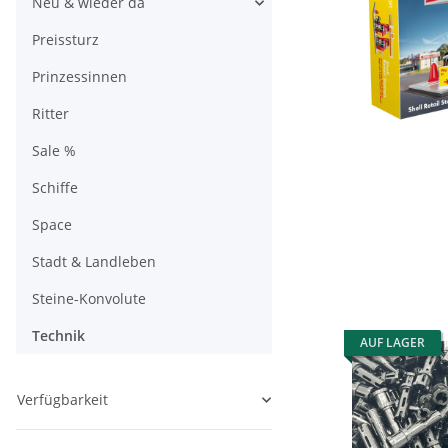
Neu & wieder da
Preissturz
Prinzessinnen
Ritter
Sale %
Schiffe
Space
Stadt & Landleben
Steine-Konvolute
Technik
AUF LAGER
Verfügbarkeit