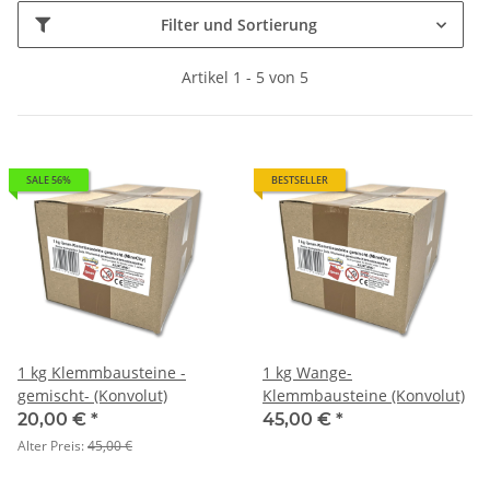
Filter und Sortierung
Artikel 1 - 5 von 5
SALE 56%
BESTSELLER
1 kg Klemmbausteine -
1 kg Wange-
gemischt- (Konvolut)
Klemmbausteine (Konvolut)
20,00 €
*
45,00 €
*
Alter Preis:
45,00 €