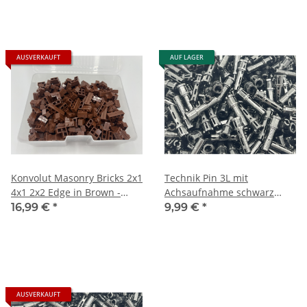
AUSVERKAUFT
AUF LAGER
Konvolut Masonry Bricks 2x1
Technik Pin 3L mit
4x1 2x2 Edge in Brown -
Achsaufnahme schwarz
Mauersteine Braun
200g / ca. 570St.
16,99 €
*
9,99 €
*
AUSVERKAUFT