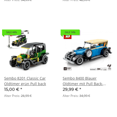
SALE 44%
SALE 14%
Sembo 8201 Classic Car
Sembo 8400 Blauer
Oldtimer grün Pull back
Oldtimer mit Pull Back-
Funktion
15,00 €
*
29,99 €
*
Alter Preis:
26,99 €
Alter Preis:
34,99 €