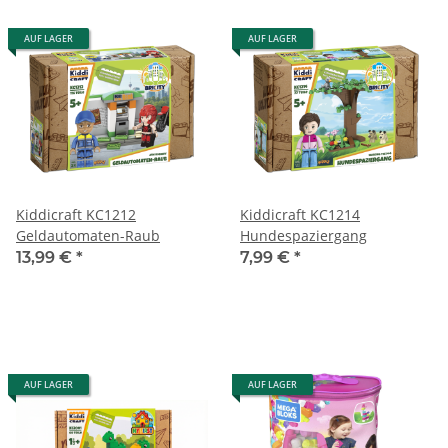
AUF LAGER
AUF LAGER
Kiddicraft KC1212
Kiddicraft KC1214
Geldautomaten-Raub
Hundespaziergang
13,99 €
*
7,99 €
*
AUF LAGER
AUF LAGER