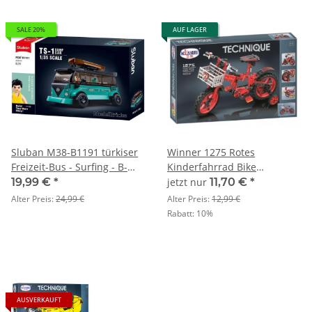
SALE 20%
AUF LAGER
Sluban M38-B1191 türkiser
Winner 1275 Rotes
Freizeit-Bus - Surfing - B-
Kinderfahrrad Bike
WARE
Stützräder Rad
19,99 €
*
jetzt nur
11,70 €
*
Alter Preis:
24,99 €
Alter Preis:
12,99 €
Rabatt:
10%
AUSVERKAUFT