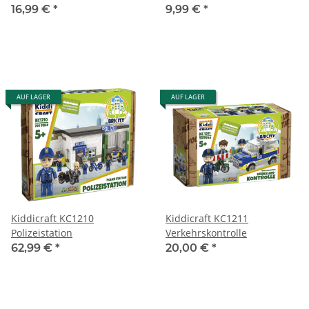
First Responder
16,99 €
*
9,99 €
*
AUF LAGER
AUF LAGER
Kiddicraft KC1210
Kiddicraft KC1211
Polizeistation
Verkehrskontrolle
62,99 €
*
20,00 €
*