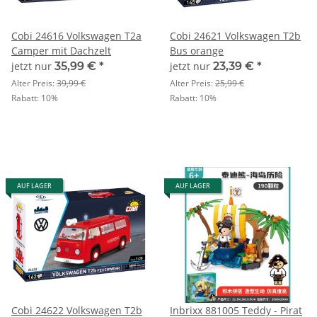
Cobi 24616 Volkswagen T2a
Cobi 24621 Volkswagen T2b
Camper mit Dachzelt
Bus orange
jetzt nur
35,99 €
*
jetzt nur
23,39 €
*
Alter Preis:
39,99 €
Alter Preis:
25,99 €
Rabatt:
10%
Rabatt:
10%
AUF LAGER
AUF LAGER
Cobi 24622 Volkswagen T2b
Inbrixx 881005 Teddy - Pirat