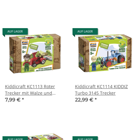
AUF LAGER
AUF LAGER
Kiddicraft KC1113 Roter
Kiddicraft KC1114 KIDDIZ
Trecker mit Walze und
Turbo 3145 Trecker
Mähbalken
7,99 €
*
22,99 €
*
AUF LAGER
AUF LAGER