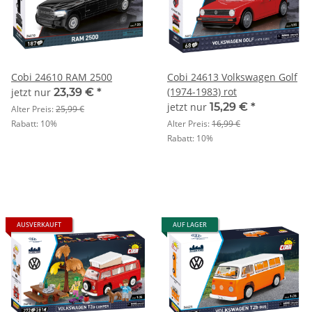
Cobi 24610 RAM 2500
Cobi 24613 Volkswagen Golf
(1974-1983) rot
jetzt nur
23,39 €
*
jetzt nur
15,29 €
*
Alter Preis:
25,99 €
Rabatt:
10%
Alter Preis:
16,99 €
Rabatt:
10%
AUSVERKAUFT
AUF LAGER