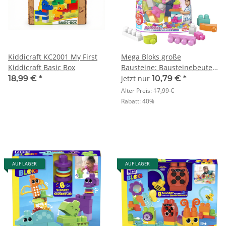
Kiddicraft KC2001 My First
Mega Bloks große
Kiddicraft Basic Box
Bausteine: Bausteinebeutel
pink 60 Teile
18,99 €
*
jetzt nur
10,79 €
*
Alter Preis:
17,99 €
Rabatt:
40%
AUF LAGER
AUF LAGER