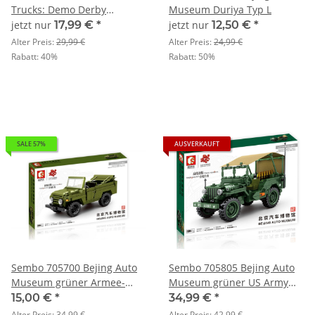
Trucks: Demo Derby
Museum Duriya Typ L
Extreme
jetzt nur
17,99 €
*
jetzt nur
12,50 €
*
Alter Preis:
29,99 €
Alter Preis:
24,99 €
Rabatt:
40%
Rabatt:
50%
SALE 57%
AUSVERKAUFT
Sembo 705700 Bejing Auto
Sembo 705805 Bejing Auto
Museum grüner Armee-
Museum grüner US Army
Geländewagen
Offroader Willies
15,00 €
*
34,99 €
*
Alter Preis:
34,99 €
Alter Preis:
42,99 €