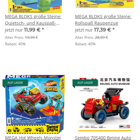
MEGA BLOKS große Steine:
MEGA BLOKS große Steine:
Quietsch- und Kauspaß-
Rollspaß Raupenzug
Dinos
jetzt nur
11,99 €
*
jetzt nur
17,39 €
*
Alter Preis:
19,99 €
Alter Preis:
28,99 €
Rabatt:
40%
Rabatt:
40%
AUF LAGER
AUF LAGER
MEGA Hot Wheels Monster
Sembo 705400 Bejing Auto