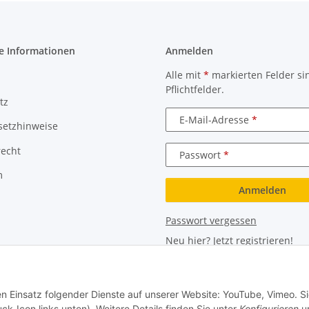
e Informationen
Anmelden
Alle mit
*
markierten Felder si
Pflichtfelder.
tz
E-Mail-Adresse
setzhinweise
recht
Passwort
m
Anmelden
Passwort vergessen
Neu hier?
Jetzt registrieren!
en Einsatz folgender Dienste auf unserer Website: YouTube, Vimeo. S
ck-Icon links unten). Weitere Details finden Sie unter
Konfigurieren
un