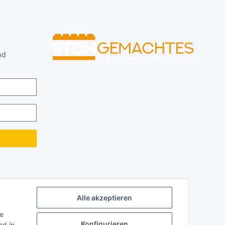
nd
Alle akzeptieren
ie
Konfigurieren
d in