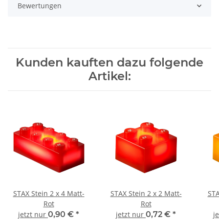
Bewertungen
Kunden kauften dazu folgende
Artikel:
STAX Stein 2 x 4 Matt-
STAX Stein 2 x 2 Matt-
STA
Rot
Rot
jetzt nur
0,90 €
*
jetzt nur
0,72 €
*
j