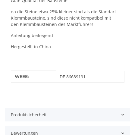
Gute Qualität der Bausteine
da die Steine etwa 25% kleiner sind als die Standart
Klemmbausteine, sind diese nicht kompatibel mit
den Klemmbausteinen des Marktführers
Anleitung beiliegend
Hergestellt in China
Produkteigenschaft
Wert
WEEE:
DE 86689191
Produktsicherheit
Bewertungen