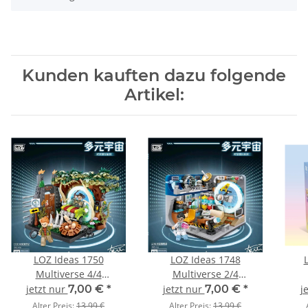
Kunden kauften dazu folgende
Artikel:
LOZ Ideas 1750
LOZ Ideas 1748
Multiverse 4/4
Multiverse 2/4
Portalreise Dino
Portalreise Labor
jetzt nur
7,00 €
*
jetzt nur
7,00 €
*
j
Alter Preis:
13,99 €
Alter Preis:
13,99 €