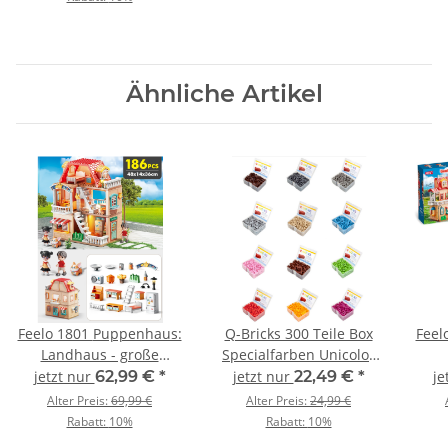
Ähnliche Artikel
Feelo 1801 Puppenhaus:
Q-Bricks 300 Teile Box
Feelo 180
Landhaus - große
Specialfarben Unicolor
Klemmbausteine
17 verschiedene Farben
jetzt nur
62,99 €
*
jetzt nur
22,49 €
*
je
Alter Preis:
69,99 €
Alter Preis:
24,99 €
Rabatt:
10%
Rabatt:
10%