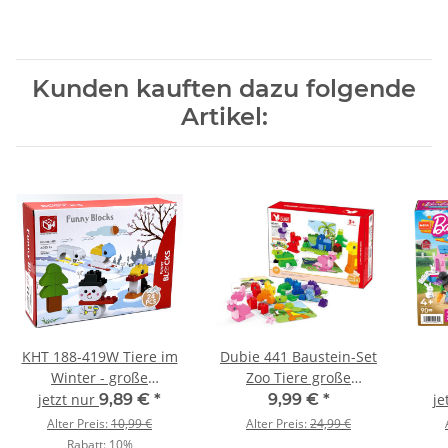
Kunden kauften dazu folgende
Artikel:
KHT 188-419W Tiere im
Dubie 441 Baustein-Set
Winter - große
Zoo Tiere große
Klemmbausteine
Klemmbausteine
jetzt nur
9,89 €
*
9,99 €
*
je
Alter Preis:
10,99 €
Alter Preis:
24,99 €
Rabatt:
10%