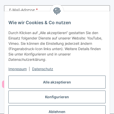
E-Mail-Adresse
Wie wir Cookies & Co nutzen
Passwort
Durch Klicken auf „Alle akzeptieren“ gestatten Sie den
Anmelden
Einsatz folgender Dienste auf unserer Website: YouTube,
Vimeo. Sie können die Einstellung jederzeit ändern
Passwort vergessen
(Fingerabdruck-Icon links unten). Weitere Details finden
Neu hier?
Jetzt registrieren!
Sie unter
Konfigurieren
und in unserer
Datenschutzerklärung
.
Impressum
|
Datenschutz
Alle akzeptieren
Konfigurieren
Vertrag widerrufen
* Alle Preise inkl. gesetzlicher USt., zzgl.
Versand
Ablehnen