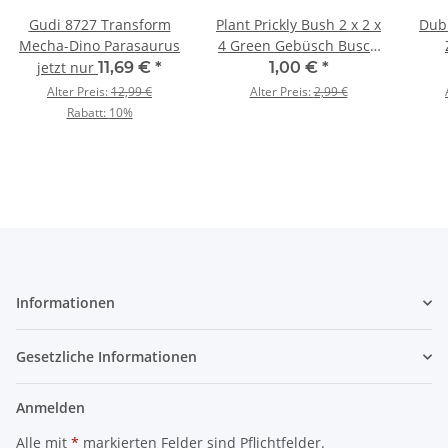
Gudi 8727 Transform
Plant Prickly Bush 2 x 2 x
Dubi
Mecha-Dino Parasaurus
4 Green Gebüsch Busch
grün 10 Stück Part Pack
jetzt nur
11,69 €
*
1,00 €
*
Alter Preis:
12,99 €
Alter Preis:
2,99 €
Rabatt:
10%
Informationen
Gesetzliche Informationen
Anmelden
Alle mit
*
markierten Felder sind Pflichtfelder.