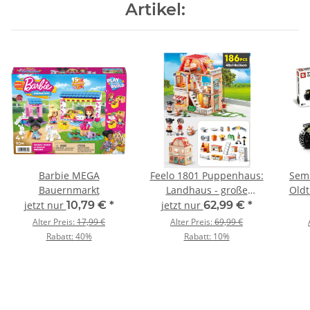
Artikel:
Barbie MEGA
Feelo 1801 Puppenhaus:
Semb
Bauernmarkt
Landhaus - große
Oldt
Klemmbausteine
jetzt nur
10,79 €
*
jetzt nur
62,99 €
*
Alter Preis:
17,99 €
Alter Preis:
69,99 €
Rabatt:
40%
Rabatt:
10%